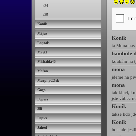
e34
e39
Koník
Május
Koník
Loprais
ta Mona nas 
Majkl
bambule d
koukám na ty
Michalda46
mona
Mařan
jdeme na pi
MurphyCZek
mona
Gogo
tak kluci, k
jste vůbec 
Popass
Koník
3llf
takze kdo j
Papier
Koník
Jahod
hosi ale jest