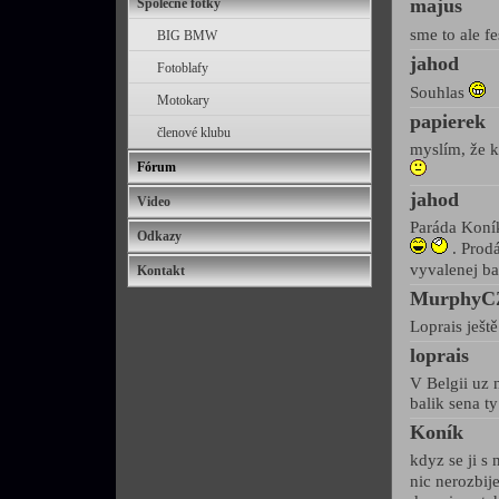
majus
Společné fotky
sme to ale f
BIG BMW
jahod
Fotoblafy
Souhlas
Motokary
papierek
členové klubu
myslím, že k
Fórum
jahod
Video
Paráda Koník
Odkazy
. Prod
vyvalenej ba
Kontakt
MurphyC
Loprais ještě
loprais
V Belgii uz 
balik sena t
Koník
kdyz se ji s
nic nerozbije