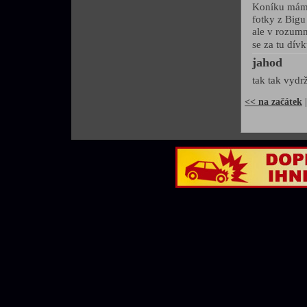
Koníku mám d
fotky z Bigu 
ale v rozumn
se za tu dívk
jahod
tak tak vydr
<< na začátek