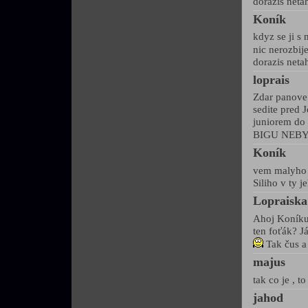
dorazis neta
Koník
kdyz se ji s
nic nerozbije
dorazis neta
loprais
Zdar panove 
sedite pred 
juniorem do
BIGU NEBY
Koník
vem malyho 
Siliho v ty j
Lopraiska
Ahoj Koníku
ten foťák? J
Tak čus a 
majus
tak co je , 
jahod